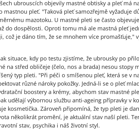
šech ubrouscích objevily mastné obtisky a pleť má na
ě o mastnou pleť. "Taková pleť samozřejmě vyžaduje dů
měrnému mazotoku. U mastné pleti se často objevuje
 až do dospělosti. Oproti tomu má ale mastná pleť je
ji, což je dáno tím, že se mnohem více promašťuje," v
k situace, kdy po testu zjistíme, že ubrousky po přilo
ené na střed obličeje (čelo, nos a brada) nesou stopy
ený typ pleti. "Při péči o smíšenou pleť, která se v n
spektovat různé nároky pokožky. Jedná-li se o pleť mla
dratační boostery a krémy, abychom stav mastné pleti
 pak udělají výbornou službu anti-ageing přípravky v k
uje kosmetička. Zároveň připomíná, že typ pleti je d
ota několikrát promění, je aktuální stav naší pleti. Te
otní stav, psychika i náš životní styl.