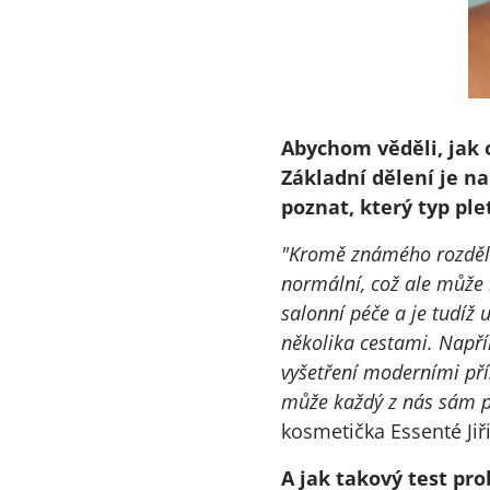
Abychom věděli, jak 
Základní dělení je n
poznat, který typ pl
"Kromě známého rozdělen
normální, což ale může 
salonní péče a je tudíž 
několika cestami. Např
vyšetření moderními příst
může každý z nás sám p
kosmetička Essenté Jiř
A jak takový test pro