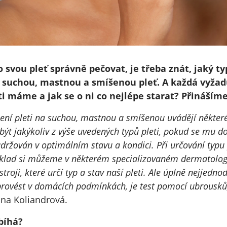
o svou pleť správně pečovat, je třeba znát, jaký 
a suchou, mastnou a smíšenou pleť. A každá vyžadu
eti máme a jak se o ni co nejlépe starat? Přináší
í pleti na suchou, mastnou a smíšenou uvádějí některé z
být jakýkoliv z výše uvedených typů pleti, pokud se mu d
udržován v optimálním stavu a kondici. Při určování typu
íklad si můžeme v některém specializovaném dermatolog
roji, které určí typ a stav naší pleti. Ale úplně nejjednod
rovést v domácích podmínkách, je test pomocí ubrousků
ina Koliandrová.
bíhá?