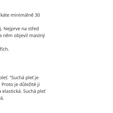
počkáte minimálně 30
j. Nejprve na střed
 na něm objevil mastný
řích.
leť. "Suchá pleť je
Proto je důležité ji
 elastická. Suchá pleť
á.