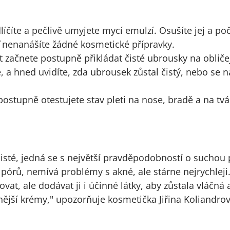
dlíčíte a pečlivě umyjete mycí emulzí. Osušíte jej a 
ť nenanášíte žádné kosmetické přípravky.
t začnete postupně přikládat čisté ubrousky na obliče
te, a hned uvidíte, zda ubrousek zůstal čistý, nebo se
stupně otestujete stav pleti na nose, bradě a na tvá
isté, jedná se s největší pravděpodobností o suchou p
pórů, nemívá problémy s akné, ale stárne nejrychleji. 
at, ale dodávat ji i účinné látky, aby zůstala vláčná a
ější krémy," upozorňuje kosmetička Jiřina Koliandrov