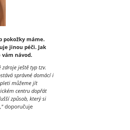
typ pokožky máme.
je jinou péči. Jak
me vám návod.
droje ještě typ tzv.
ostává správné domácí i
 pleti můžeme jít
ickém centru dopřát
ušší způsob, který si
,"
doporučuje