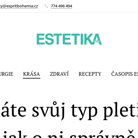
ky@espritbohemia.cz
774 496 494
URGIE
KRÁSA
ZDRAVÍ
RECEPTY
ČASOPIS E
áte svůj typ pleti
jak o ni správně