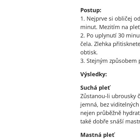
Postup:
1. Nejprve si obličej o
minut. Mezitím na ple
2. Po uplynutí 30 minu
čela. Zlehka přitiskne
obtisk.
3. Stejným způsobem po
Výsledky:
Suchá pleť
Zůstanou-li ubrousky č
jemná, bez viditelných 
nejen průběžně hydratov
také dobře snáší mastn
Mastná pleť