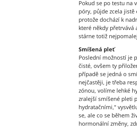
Pokud se po testu na v
póry, půjde zcela jist
protože dochází k nad
které někdy přetrvává
stárne totiž nejpomale
Smíšená pleť
Poslední možností je pa
čisté, ovšem ty přilož
případě se jedná o smíš
nejčastěji, je třeba re
zónou, volíme lehké hy
zralejší smíšené pleti
hydratačními," vysvětl
se, ale co se během živ
hormonální změny, zdrav