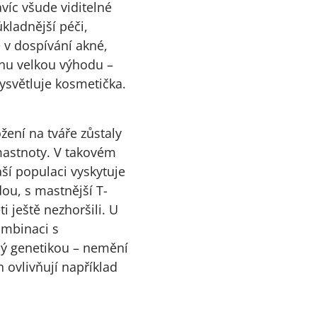
víc všude viditelné
kladnější péči,
 v dospívání akné,
dnu velkou výhodu –
ysvětluje kosmetička.
žení na tváře zůstaly
 mastnoty. V takovém
aší populaci vyskytuje
dou, s mastnější T-
 ještě nezhoršili. U
ombinaci s
aný genetikou – nemění
n ovlivňují například