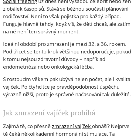
Social freezing
už dnes není výsadou celebrit nebo žen
z obálek časopisů. Stává se běžnou součástí plánování
rodičovství. Není to však pojistka pro každý případ.
Funguje hlavně tehdy, když víš, že děti chceš, ale zatím
na ně není ten správný moment.
Ideální období pro zmrazení je mezi 32. a 36. rokem.
Pod třicet se tento krok většinou nedoporučuje, pokud
k tomu nejsou zdravotní důvody – například
endometrióza nebo onkologická léčba.
S rostoucím věkem pak ubývá nejen počet, ale i kvalita
vajíček. Po čtyřicítce je pravděpodobnost úspěchu
výrazně nižší, proto je správné načasování tak důležité.
Jak zmrazení vajíček probíhá
Zajímá tě, co přesně
zmrazení vajíček
obnáší? Nejprve
tě čeká několikadenní hormonální stimulace. Ta