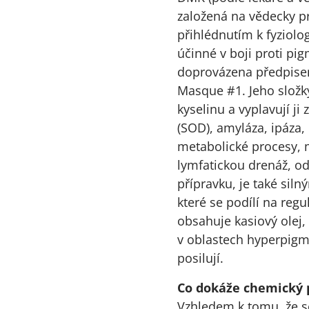
založená na vědecky p
přihlédnutím k fyziol
účinné v boji proti pi
doprovázena předpisem
Masque #1. Jeho složk
kyselinu a vyplavují j
(SOD), amyláza, ipáza,
metabolické procesy, m
lymfatickou drenáž, od
přípravku, je také sil
které se podílí na re
obsahuje kasiový olej,
v oblastech hyperpig
posilují.
Co dokáže chemický 
Vzhledem k tomu, že s