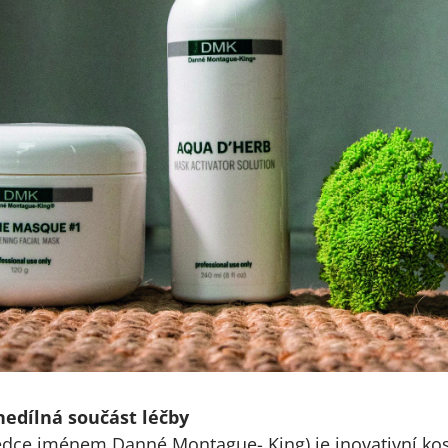
edílná součást léčby
ědce jménem Danné Montague- King) je inovativní ko