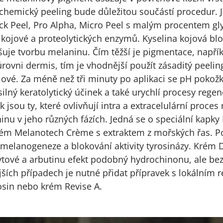
chemický peeling bude důležitou součástí procedur.
ck Peel, Pro Alpha, Micro Peel s malým procentem gly
 kojové a proteolytických enzymů. Kyselina kojová b
ušuje tvorbu melaninu. Čím těžší je pigmentace, např
ovni dermis, tím je vhodnější použít zásaditý peelin
olové. Za méně než tři minuty po aplikaci se pH pokožk
silný keratolytický účinek a také urychlí procesy rege
k jsou ty, které ovlivňují intra a extracelulární proc
inu v jeho různých fázích. Jedná se o speciální kap
krém Melanotech Crème s extraktem z mořských řas. Po
melanogeneze a blokování aktivity tyrosinázy. Krém
ytové a arbutinu efekt podobný hydrochinonu, ale bez
jších případech je nutné přidat přípravek s lokálním 
osin nebo krém Revise A.