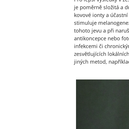
je poměrně složitá a dů
kovové ionty a účastní
stimuluje melanogenezi
tohoto jevu a při nar
antikoncepce nebo foto
infekcemi či chronick
zesvětlujících lokální
jiných metod, například