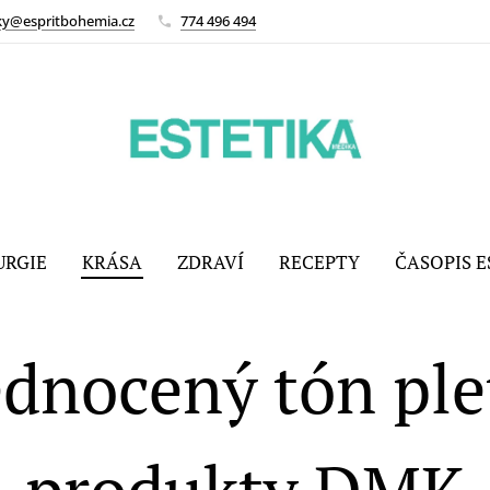
ky@espritbohemia.cz
774 496 494
URGIE
KRÁSA
ZDRAVÍ
RECEPTY
ČASOPIS E
ednocený tón plet
produkty DMK