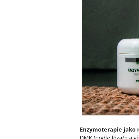
Enzymoterapie jako n
DMK (podle lékaře a v