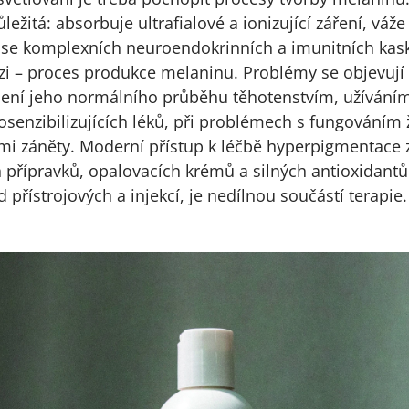
ležitá: absorbuje ultrafialové a ionizující záření, váže
 se komplexních neuroendokrinních a imunitních kaská
 – proces produkce melaninu. Problémy se objevují př
ušení jeho normálního průběhu těhotenstvím, užíván
senzibilizujících léků, při problémech s fungováním žl
ými záněty. Moderní přístup k léčbě hyperpigmentace
ch přípravků, opalovacích krémů a silných antioxidantů
 přístrojových a injekcí, je nedílnou součástí terapie.