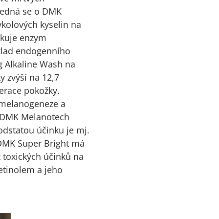
 Jedná se o DMK
kolových kyselin na
lokuje enzym
íklad endogenního
g Alkaline Wash na
y zvýší na 12,7
nerace pokožky.
es melanogeneze a
ky DMK Melanotech
dstatou účinku je mj.
 DMK Super Bright má
 toxických účinků na
retinolem a jeho