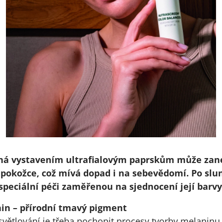
á vystavením ultrafialovým paprskům může zane
pokožce, což mívá dopad i na sebevědomí. Po slu
speciální péči zaměřenou na sjednocení její barvy
in – přírodní tmavý pigment
esvětlování je třeba pochopit procesy tvorby melaninu.