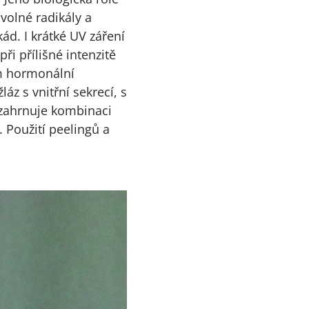
 volné radikály a
d. I krátké UV záření
i přílišné intenzitě
ím hormonální
áz s vnitřní sekrecí, s
 zahrnuje kombinaci
. Použití peelingů a