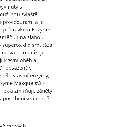
yvinuty s
už jsou zvláště
i procedurami a je
ie přípravkem Enzyme
řeměňují na slabou
ko superoxid dismutáza
utamová normalizují
í krevní oběh a
OD, obsažený v
 tělu vlastní enzymy,
 Enzyme Masque #3 –
inek a zmírňuje záněty
v působení vzájemně
tvě mrtvých