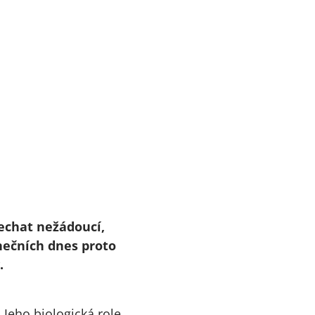
chat nežádoucí,
nečních dnes proto
.
 Jeho biologická role