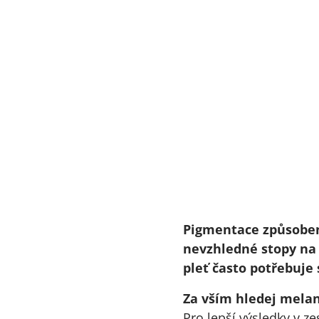
Pigmentace způsoben
nevzhledné stopy na 
pleť často potřebuje 
Za vším hledej melan
Pro lepší výsledky v z