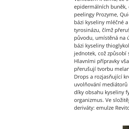
epidermálních buněk, 
peelingy Prozyme, Qui
bázi kyseliny mléčné a
tyrosinázu, čímž přer
původu, umístěná na úr
bázi kyseliny thioglyk
jednotek, což způsobí 
Hlavními přípravky vša
přerušují tvorbu melan
Drops a rozjasňující 
uvolňování mediátorů 
díky obsahu kyseliny f
organizmus. Ve složitě
deriváty: emulze Revit