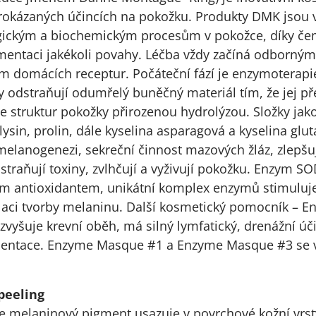
rokázaných účincích na pokožku. Produkty DMK jsou v
ogickým a biochemickým procesům v pokožce, díky čem
gmentaci jakékoli povahy. Léčba vždy začíná odborným
 domácích receptur. Počáteční fází je enzymoterap
y odstraňují odumřelý buněčný materiál tím, že jej p
i ze struktur pokožky přirozenou hydrolýzou. Složky ja
 lysin, prolin, dále kyselina asparagová a kyselina gl
elanogenezi, sekreční činnost mazových žláz, zlepšuj
straňují toxiny, zvlhčují a vyživují pokožku. Enzym S
ným antioxidantem, unikátní komplex enzymů stimuluje
gulaci tvorby melaninu. Další kosmetický pomocník –
 zvyšuje krevní oběh, má silný lymfatický, drenážní úč
mentace. Enzyme Masque #1 a Enzyme Masque #3 se 
peeling
e melaninový pigment usazuje v povrchové kožní vrs