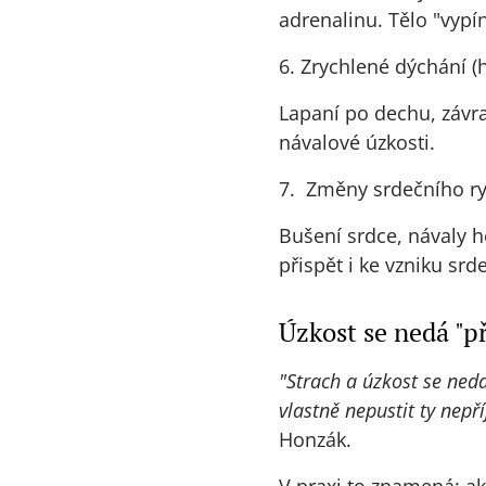
adrenalinu. Tělo "vypín
6. Zrychlené dýchání (
Lapaní po dechu, závra
návalové úzkosti.
7. Změny srdečního 
Bušení srdce, návaly h
přispět i ke vzniku sr
Úzkost se nedá "př
"Strach a úzkost se neda
vlastně nepustit ty nepř
Honzák.
V praxi to znamená: ak