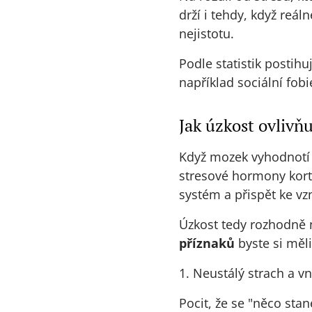
drží i tehdy, když reál
nejistotu.
Podle statistik postih
například sociální fo
Jak úzkost ovlivňu
Když mozek vyhodnotí s
stresové hormony korti
systém a přispět ke vzn
Úzkost tedy rozhodně n
příznaků
byste si měl
1. Neustálý strach a vn
Pocit, že se "něco stan