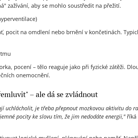
á" zažívání, aby se mohlo soustředit na přežití.
hyperventilace)
ť, pocit na omdlení nebo brnění v končetinách. Typi
rytmu
orka, pocení – tělo reaguje jako při fyzické zátěži. 
dečních onemocnění.
emluvit" – ale dá se zvládnout
jí uchlácholit, je třeba přepnout mozkovou aktivitu do ra
íjemné pocity ke slovu tím, že jim nedodáte energii,"
říká
tivovat logické myšlení, plánování nebo paměť. Napřík