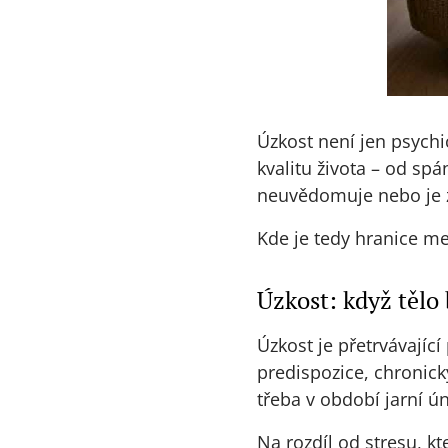
Úzkost není jen psychi
kvalitu života – od spá
neuvědomuje nebo je z
Kde je tedy hranice me
Úzkost: když tělo
Úzkost je přetrvávající
predispozice, chronick
třeba v období jarní ú
Na rozdíl od stresu, k