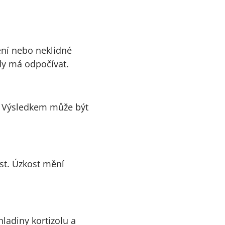
ení nebo neklidné
dy má odpočívat.
. Výsledkem může být
st. Úzkost mění
ladiny kortizolu a