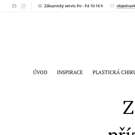
Zákaznický servis: Po - Pá 10-16 h
objednav
ÚVOD
INSPIRACE
PLASTICKÁ CHIR
Z
pří