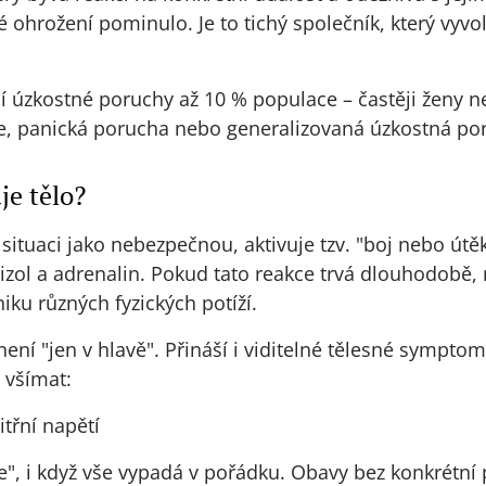
né ohrožení pominulo. Je to tichý společník, který vyvo
ují úzkostné poruchy až 10 % populace – častěji ženy n
bie, panická porucha nebo generalizovaná úzkostná po
je tělo?
ituaci jako nebezpečnou, aktivuje tzv. "boj nebo útěk"
zol a adrenalin. Pokud tato reakce trvá dlouhodobě,
iku různých fyzických potíží.
ení "jen v hlavě". Přináší i viditelné tělesné symptom
i všímat:
itřní napětí
e", i když vše vypadá v pořádku. Obavy bez konkrétní p