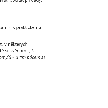
zamíří k praktickému
t. V některých
ité si uvědomit,
že
h omylů – a tím pádem se