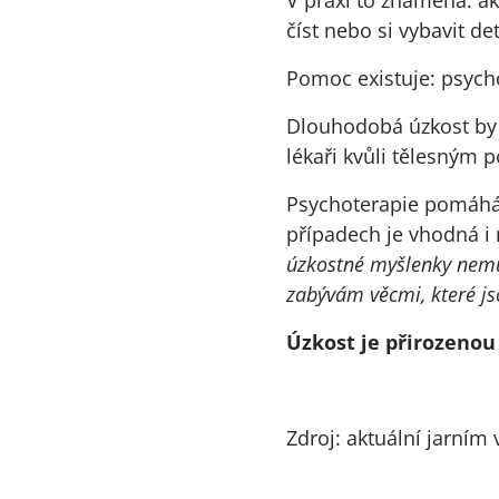
číst nebo si vybavit de
Pomoc existuje: psycho
Dlouhodobá úzkost by 
lékaři kvůli tělesným po
Psychoterapie pomáhá z
případech je vhodná i 
úzkostné myšlenky nemus
zabývám věcmi, které js
Úzkost je přirozenou 
Zdroj: aktuální jarním