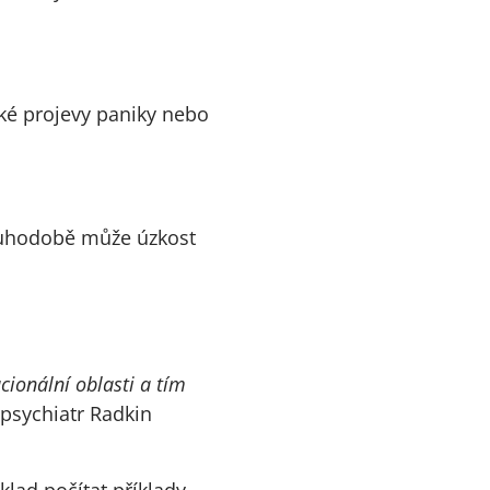
cké projevy paniky nebo
Dlouhodobě může úzkost
cionální oblasti a tím
 psychiatr Radkin
lad počítat příklady,