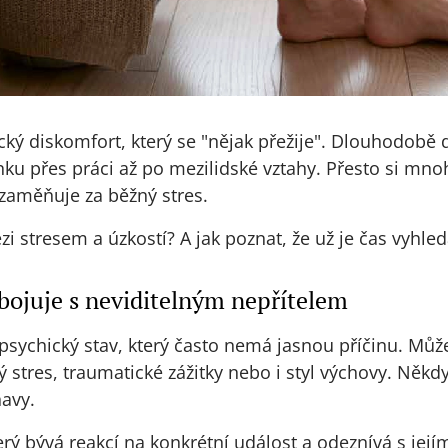
cký diskomfort, který se "nějak přežije". Dlouhodobě
nku přes práci až po mezilidské vztahy. Přesto si mnoho
aměňuje za běžný stres.
zi stresem a úzkostí? A jak poznat, že už je čas vyhl
 bojuje s neviditelným nepřítelem
 psychický stav, který často nemá jasnou příčinu. Může
ý stres, traumatické zážitky nebo i styl výchovy. Něk
navy.
terý bývá reakcí na konkrétní událost a odeznívá s jej