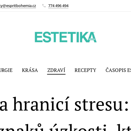
ky@espritbohemia.cz
774 496 494
URGIE
KRÁSA
ZDRAVÍ
RECEPTY
ČASOPIS E
a hranicí stresu:
znaků úzkosti, k