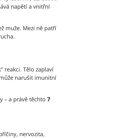
lává napětí a vnitřní
ež muže. Mezi ně patří
rucha.
 reakci. Tělo zaplaví
 může narušit imunitní
y – a právě těchto
7
říčiny, nervozita,