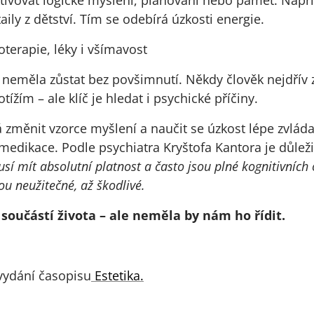
taily z dětství. Tím se odebírá úzkosti energie.
terapie, léky i všímavost
neměla zůstat bez povšimnutí. Někdy člověk nejdřív 
tížím – ale klíč je hledat i psychické příčiny.
měnit vzorce myšlení a naučit se úzkost lépe zvláda
medikace. Podle psychiatra Kryštofa Kantora je důlež
í mít absolutní platnost a často jsou plné kognitivníc
ou neužitečné, až škodlivé.
součástí života – ale neměla by nám ho řídit.
 vydání časopisu
Estetika.