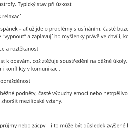
strofy. Typický stav při úzkost
s relaxací
 spánek – ať už jde o problémy s usínáním, časté buz
"vypnout" a zaplavují ho myšlenky právě ve chvíli, k
ce a roztěkanost
st k obavám, což ztěžuje soustředění na běžné úkoly
 i konflikty v komunikaci.
 podrážděnost
 běžné podněty, časté výbuchy emocí nebo netrpělivo
 zhoršit mezilidské vztahy.
růjmy nebo zácpy – i to může být důsledek zvýšené h