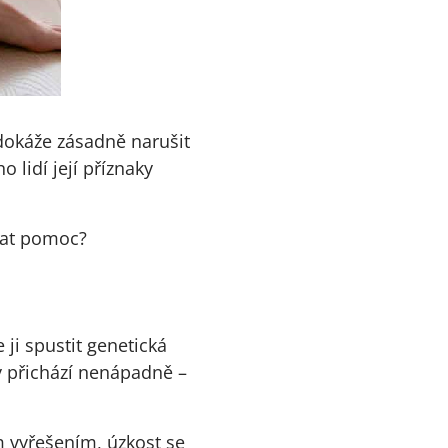
 dokáže zásadně narušit
 lidí její příznaky
edat pomoc?
 ji spustit genetická
dy přichází nenápadně –
ím vyřešením, úzkost se