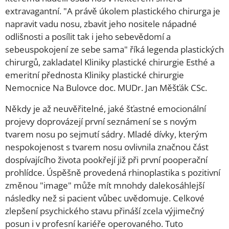
extravagantní. "A právě úkolem plastického chirurga je
napravit vadu nosu, zbavit jeho nositele nápadné
odlišnosti a posílit tak i jeho sebevědomí a
sebeuspokojení ze sebe sama" říká legenda plastických
chirurgů, zakladatel Kliniky plastické chirurgie Esthé a
emeritní přednosta Kliniky plastické chirurgie
Nemocnice Na Bulovce doc. MUDr. Jan Měšťák CSc.
Někdy je až neuvěřitelné, jaké šťastné emocionální
projevy doprovázejí první seznámení se s novým
tvarem nosu po sejmutí sádry. Mladé dívky, kterým
nespokojenost s tvarem nosu ovlivnila značnou část
dospívajícího života pookřejí již při první pooperační
prohlídce. Úspěšně provedená rhinoplastika s pozitivní
změnou "image" může mít mnohdy dalekosáhlejší
následky než si pacient vůbec uvědomuje. Celkové
zlepšení psychického stavu přináší zcela výjimečný
posun i v profesní kariéře operovaného. Tuto