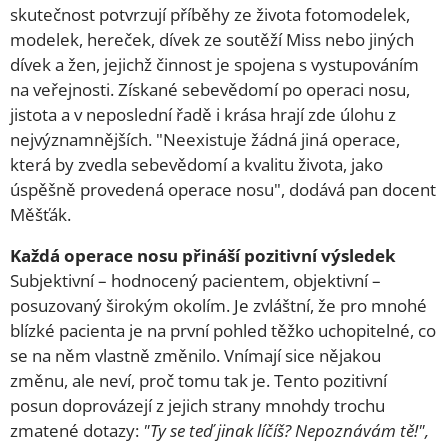
skutečnost potvrzují příběhy ze života fotomodelek,
modelek, hereček, dívek ze soutěží Miss nebo jiných
dívek a žen, jejichž činnost je spojena s vystupováním
na veřejnosti. Získané sebevědomí po operaci nosu,
jistota a v neposlední řadě i krása hrají zde úlohu z
nejvýznamnějších. "Neexistuje žádná jiná operace,
která by zvedla sebevědomí a kvalitu života, jako
úspěšně provedená operace nosu", dodává pan docent
Měšťák.
Každá operace nosu přináší pozitivní výsledek
Subjektivní – hodnocený pacientem, objektivní –
posuzovaný širokým okolím. Je zvláštní, že pro mnohé
blízké pacienta je na první pohled těžko uchopitelné, co
se na něm vlastně změnilo. Vnímají sice nějakou
změnu, ale neví, proč tomu tak je. Tento pozitivní
posun doprovázejí z jejich strany mnohdy trochu
zmatené dotazy:
"Ty se teď jinak líčíš? Nepoznávám tě!",