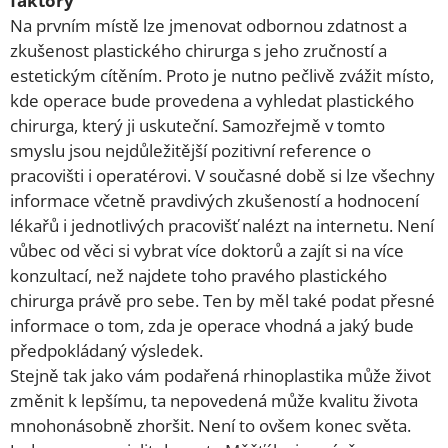
faktory
Na prvním místě lze jmenovat odbornou zdatnost a
zkušenost plastického chirurga s jeho zručností a
estetickým cítěním. Proto je nutno pečlivě zvážit místo,
kde operace bude provedena a vyhledat plastického
chirurga, který ji uskuteční. Samozřejmě v tomto
smyslu jsou nejdůležitější pozitivní reference o
pracovišti i operatérovi. V současné době si lze všechny
informace včetně pravdivých zkušeností a hodnocení
lékařů i jednotlivých pracovišť nalézt na internetu. Není
vůbec od věci si vybrat více doktorů a zajít si na více
konzultací, než najdete toho pravého plastického
chirurga právě pro sebe. Ten by měl také podat přesné
informace o tom, zda je operace vhodná a jaký bude
předpokládaný výsledek.
Stejně tak jako vám podařená rhinoplastika může život
změnit k lepšímu, ta nepovedená může kvalitu života
mnohonásobně zhoršit. Není to ovšem konec světa.