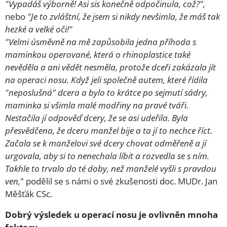
"Vypadáš výborně! Asi sis konečně odpočinula, což?",
nebo
"Je to zvláštní, že jsem si nikdy nevšimla, že máš tak
hezké a velké oči!"
"Velmi úsměvně na mě zapůsobila jedna příhoda s
maminkou operované, která o rhinoplastice také
nevěděla a ani vědět nesměla, protože dceři zakázala jít
na operaci nosu. Když jeli společně autem, které řídila
"neposlušná" dcera a bylo to krátce po sejmutí sádry,
maminka si všimla malé modřiny na pravé tváři.
Nestačila jí odpověď dcery, že se asi udeřila. Byla
přesvědčena, že dceru manžel bije a ta jí to nechce říct.
Začala se k manželovi své dcery chovat odměřeně a jí
urgovala, aby si to nenechala líbit a rozvedla se s ním.
Takhle to trvalo do té doby, než manželé vyšli s pravdou
ven,
" podělil se s námi o své zkušenosti doc. MUDr. Jan
Měšťák CSc.
Dobrý výsledek u operací nosu je ovlivněn mnoha