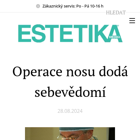
Zákaznický servis: Po - Pá 10-16 h
HLEDAT
Operace nosu dodá
sebevědomí
28.08.2024