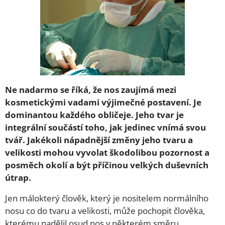
Ne nadarmo se říká, že nos zaujímá mezi
kosmetickými vadami výjimečné postavení. Je
dominantou každého obličeje. Jeho tvar je
integrální součástí toho, jak jedinec vnímá svou
tvář. Jakékoli nápadnější změny jeho tvaru a
velikosti mohou vyvolat škodolibou pozornost a
posměch okolí a být příčinou velkých duševních
útrap.
Jen málokterý člověk, který je nositelem normálního
nosu co do tvaru a velikosti, může pochopit člověka,
kterému nadělil osud nos v některém směru