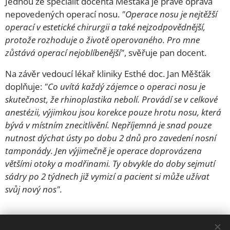
Jednou ze specialit docenta Měšťáka je právě oprava
nepovedených operací nosu.
"Operace nosu je nejtěžší
operací v estetické chirurgii a také nejzodpovědnější,
protože rozhoduje o životě operovaného. Pro mne
zůstává operací nejoblíbenější"
, svěřuje pan docent.
Na závěr vedoucí lékař kliniky Esthé doc. Jan Měšťák
doplňuje:
"Co uvítá každý zájemce o operaci nosu je
skutečnost, že rhinoplastika nebolí. Provádí se v celkové
anestézii, výjimkou jsou korekce pouze hrotu nosu, která
bývá v místním znecitlivění. Nepříjemná je snad pouze
nutnost dýchat ústy po dobu 2 dnů pro zavedení nosní
tamponády. Jen výjimečně je operace doprovázena
většími otoky a modřinami. Ty obvykle do doby sejmutí
sádry po 2 týdnech již vymizí a pacient si může užívat
svůj nový nos".