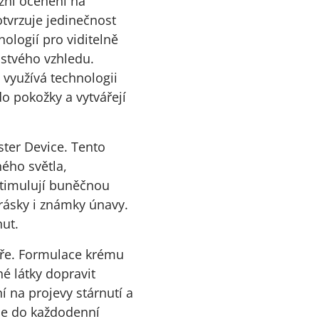
ižní ocenění na
tvrzuje jedinečnost
ologií pro viditelně
istvého vzhledu.
í využívá technologii
do pokožky a vytvářejí
ster Device. Tento
ného světla,
stimulují buněčnou
vrásky i známky únavy.
nut.
uhře. Formulace krému
é látky dopravit
í na projevy stárnutí a
dne do každodenní