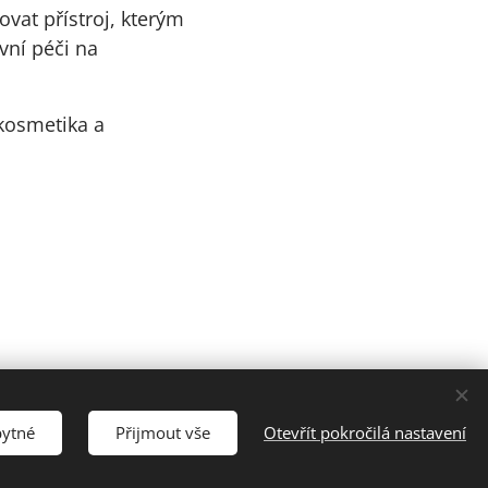
ovat přístroj, kterým
vní péči na
kosmetika a
bytné
Přijmout vše
Otevřít pokročilá nastavení
Cookies