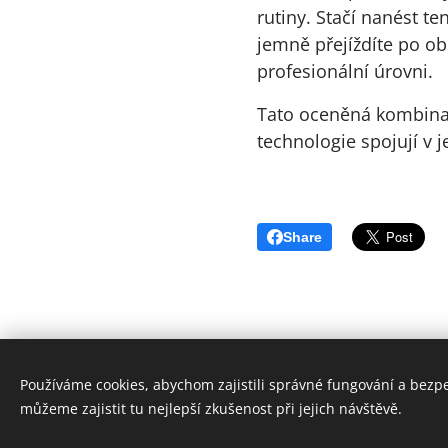
rutiny. Stačí nanést t
jemně přejíždíte po obl
profesionální úrovni.
Tato oceněná kombinac
technologie spojují v j
Share
Používáme cookies, abychom zajistili správné fungování a bezp
můžeme zajistit tu nejlepší zkušenost při jejich návštěvě.
© 2006 - 2025 ESPRIT BOHEMIA s.r.