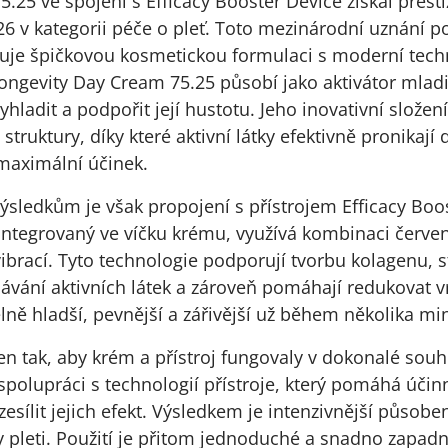
.25 ve spojení s Efficacy Booster Device získal prest
 v kategorii péče o pleť. Toto mezinárodní uznání po
uje špičkovou kosmetickou formulaci s moderní techn
ongevity Day Cream 75.25 působí jako aktivátor mlad
hladit a podpořit její hustotu. Jeho inovativní složen
struktury, díky které aktivní látky efektivně pronikají 
maximální účinek.
sledkům je však propojení s přístrojem Efficacy Boo
 integrovaný ve víčku krému, využívá kombinaci červe
ibrací. Tyto technologie podporují tvorbu kolagenu, 
řebávání aktivních látek a zároveň pomáhají redukovat 
elně hladší, pevnější a zářivější už během několika mi
en tak, aby krém a přístroj fungovaly v dokonalé so
spolupráci s technologií přístroje, který pomáhá účinn
esílit jejich efekt. Výsledkem je intenzivnější působen
ty pleti. Použití je přitom jednoduché a snadno zapa