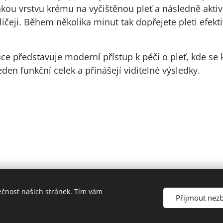
enkou vrstvu krému na vyčištěnou pleť a následně aktiv
ičeji. Během několika minut tak dopřejete pleti efekti
e představuje moderní přístup k péči o pleť, kde se 
eden funkční celek a přinášejí viditelné výsledky.
ečnost našich stránek. Tím vám
Přijmout nez
o. | všechna práva vyhrazena