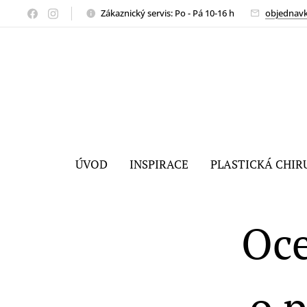
Zákaznický servis: Po - Pá 10-16 h
objednav
ÚVOD
INSPIRACE
PLASTICKÁ CHIR
Oce
o p