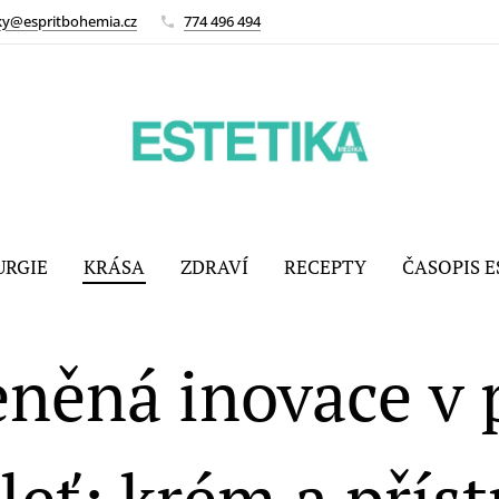
ky@espritbohemia.cz
774 496 494
URGIE
KRÁSA
ZDRAVÍ
RECEPTY
ČASOPIS E
něná inovace v 
leť: krém a příst