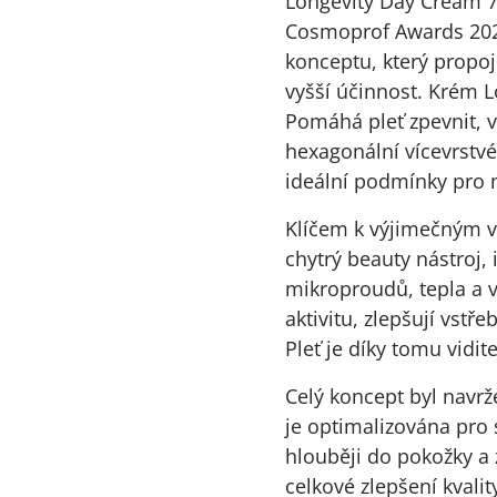
Longevity Day Cream 75
Cosmoprof Awards 2026
konceptu, který propoj
vyšší účinnost. Krém L
Pomáhá pleť zpevnit, vy
hexagonální vícevrstvé 
ideální podmínky pro 
Klíčem k výjimečným vý
chytrý beauty nástroj,
mikroproudů, tepla a v
aktivitu, zlepšují vst
Pleť je díky tomu vidit
Celý koncept byl navrž
je optimalizována pro 
hlouběji do pokožky a z
celkové zlepšení kvali