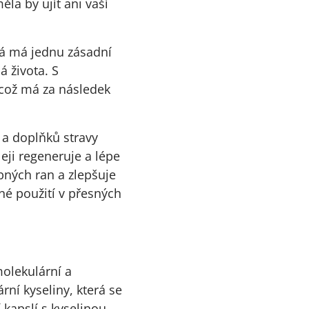
la by ujít ani vaší
erá má jednu zásadní
 života. S
 což má za následek
 a doplňků stravy
eji regeneruje a lépe
bných ran a zlepšuje
dné použití v přesných
molekulární a
ní kyseliny, která se
 kapslí s kyselinou