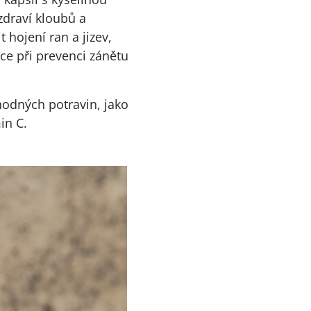
zdraví kloubů a
hojení ran a jizev,
ce při prevenci zánětu
hodných potravin, jako
in C.