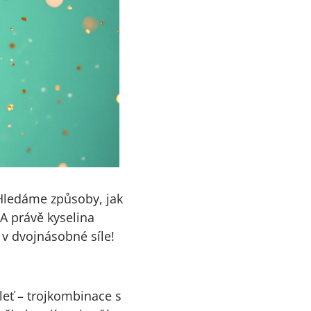
 Hledáme způsoby, jak
 A právě kyselina
 v dvojnásobné síle!
eť – trojkombinace s