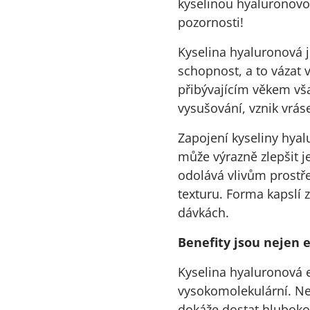
kyselinou hyaluronovou
pozornosti!
Kyselina hyaluronová j
schopnost, a to vázat 
přibývajícím věkem vš
vysušování, vznik vráse
Zapojení kyseliny hyal
může výrazně zlepšit je
odolává vlivům prostře
texturu. Forma kapslí z
dávkách.
Benefity jsou nejen e
Kyselina hyaluronová e
vysokomolekulární. Nej
dokáže dostat hluboko 