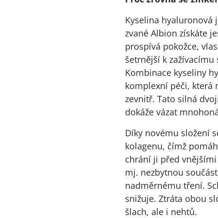
Kyselina hyaluronová j
zvané Albion získáte je
prospívá pokožce, vlas
šetrnější k zažívacímu
Kombinace kyseliny hya
komplexní péči, která n
zevnitř. Tato silná dvo
dokáže vázat mnohonás
Díky novému složení s
kolagenu, čímž pomáhá 
chrání ji před vnějšími
mj. nezbytnou součástí
nadměrnému tření. Sch
snižuje. Ztráta obou s
šlach, ale i nehtů.