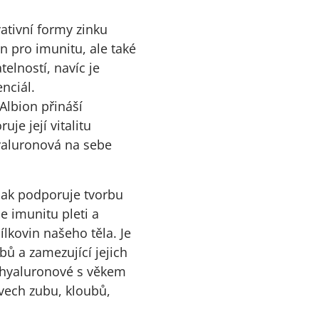
ativní formy zinku
en pro imunitu, ale také
elností, navíc je
nciál.
Albion přináší
je její vitalitu
hyaluronová na sebe
pak podporuje tvorbu
e imunitu pleti a
ílkovin našeho těla. Je
bů a zamezující jejich
 hyaluronové s věkem
avech zubu, kloubů,