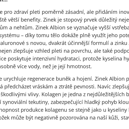
e pro zdraví pleti poměrně zásadní, ale přidáním inov
ště větší benefity. Zinek je stopový prvek důležitý nej
ům a nehtům. Zinek Albion se vyznačuje vyšší vstřebat
 systému – díky tomu tělo dokáže plně využít jeho pote
luronové s novou, dvakrát účinnější formulí a zinku 
ejen zlepšuje vzhled pleti na povrchu, ale také podporu
jice poskytuje intenzivní hydrataci, protože kyselina 
obně více vody, než je její hmotnost.
e urychluje regenerace buněk a hojení. Zinek Albion 
předcházet vráskám a ztrátě pevnosti. Navíc zlepšuj
 škodlivými vlivy. Kolagen je jedna z nejdůležitějších b
 synoviální tekutiny, zabezpečující hladký pohyb klou
opnost produkce kolagenu se stejně jako u kyseliny
ložek může být negativně pozorována na naší kůži, st