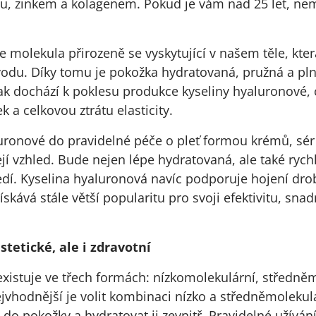
, zinkem a kolagenem. Pokud je vám nad 25 let, nemě
e molekula přirozeně se vyskytující v našem těle, kt
vodu. Díky tomu je pokožka hydratovaná, pružná a plná
ak dochází k poklesu produkce kyseliny hyaluronové,
k a celkovou ztrátu elasticity.
uronové do pravidelné péče o pleť formou krémů, sér
jí vzhled. Bude nejen lépe hydratovaná, ale také rychl
dí. Kyselina hyaluronová navíc podporuje hojení dro
ískává stále větší popularitu pro svoji efektivitu, sna
stetické, ale i zdravotní
xistuje ve třech formách: nízkomolekulární, středně
vhodnější je volit kombinaci nízko a středněmolekulár
do pokožky a hydratovat ji zevnitř. Pravidelné užívání