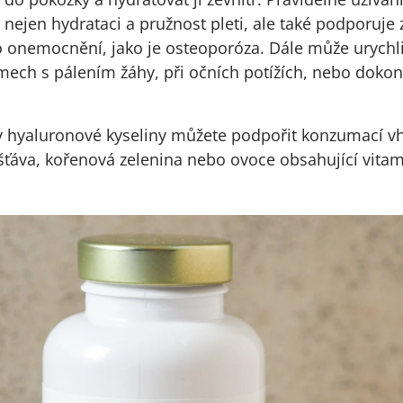
nejen hydrataci a pružnost pleti, ale také podporuje 
 onemocnění, jako je osteoporóza. Dále může urychlit 
ech s pálením žáhy, při očních potížích, nebo dokon
ny hyaluronové kyseliny můžete podpořit konzumací v
šťáva, kořenová zelenina nebo ovoce obsahující vitam