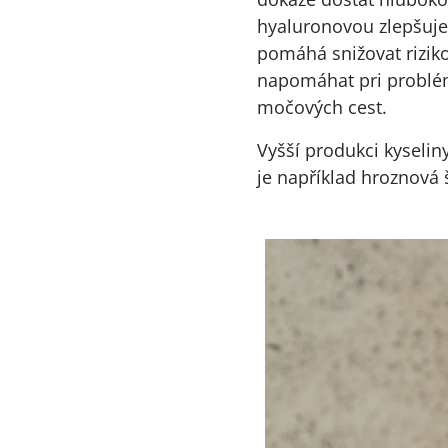
hyaluronovou zlepšuje 
pomáhá snižovat riziko
napomáhat pri problém
močových cest.
Vyšší produkci kyseli
je například hroznová 