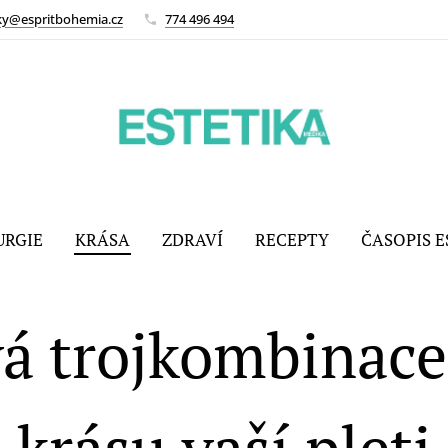
ky@espritbohemia.cz
774 496 494
URGIE
KRÁSA
ZDRAVÍ
RECEPTY
ČASOPIS E
á trojkombinace
krásu vaší pleti