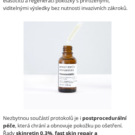
elasticitu a regeneraci pokožky s přirozenými,
viditelnými výsledky bez nutnosti invazivních zákroků.
Nezbytnou součástí protokolů je i
postprocedurální
péče
, která chrání a obnovuje pokožku po ošetření.
Řady
skinretin 0,3%, fast skin repair a