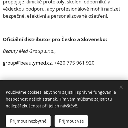
propojuje klinické protokoly, školení odborníků a
vědeckou podporu, aby profesionálové mohli nabízet
bezpečné, efektivní a personalizované ošetření.
Oficiální distributor pro Česko a Slovensko:
Beauty Med Group s.r.o.,
group@beautymed.cz
, +420 775 961 920
Používáme cookies, abychom zajistili správné fungování a
Share
bezpečnost našich stránek. Tím vám můžeme zajistit tu
nejlepší zkušenost při jejich návštěvě.
Přijmout nezbytné
Přijmout vše
© 2006 - 2025 ESPRIT BOHEMIA s.r.o. | všechna práva