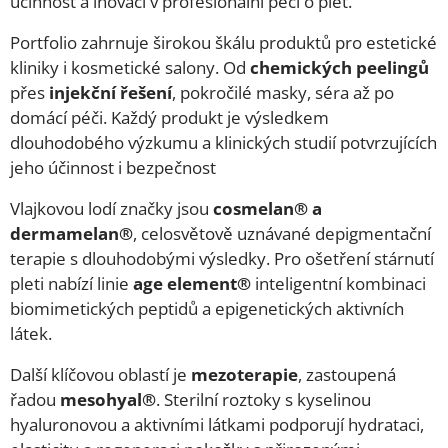
účinnost a inovaci v profesionální péči o pleť.
Portfolio zahrnuje širokou škálu produktů pro estetické
kliniky i kosmetické salony. Od
chemických peelingů
přes
injekční řešení
, pokročilé masky, séra až po
domácí péči. Každý produkt je výsledkem
dlouhodobého výzkumu a klinických studií potvrzujících
jeho účinnost i bezpečnost
Vlajkovou lodí značky jsou
cosmelan® a
dermamelan®
, celosvětově uznávané depigmentační
terapie s dlouhodobými výsledky. Pro ošetření stárnutí
pleti nabízí linie
age element®
inteligentní kombinaci
biomimetických peptidů a epigenetických aktivních
látek.
Další klíčovou oblastí je
mezoterapie
, zastoupená
řadou
mesohyal®
. Sterilní roztoky s kyselinou
hyaluronovou a aktivními látkami podporují hydrataci,