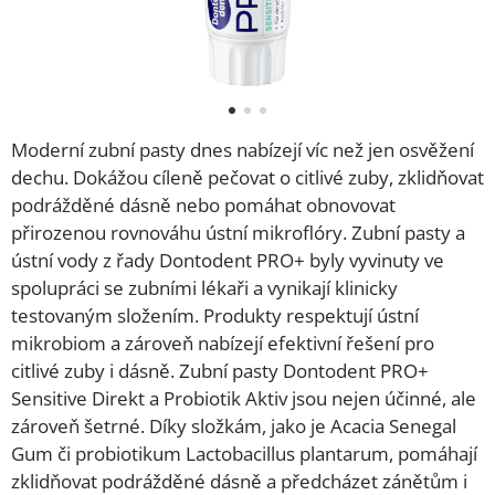
Moderní zubní pasty dnes nabízejí víc než jen osvěžení
dechu. Dokážou cíleně pečovat o citlivé zuby, zklidňovat
podrážděné dásně nebo pomáhat obnovovat
přirozenou rovnováhu ústní mikroflóry. Zubní pasty a
ústní vody z řady Dontodent PRO+ byly vyvinuty ve
spolupráci se zubními lékaři a vynikají klinicky
testovaným složením. Produkty respektují ústní
mikrobiom a zároveň nabízejí efektivní řešení pro
citlivé zuby i dásně. Zubní pasty Dontodent PRO+
Sensitive Direkt a Probiotik Aktiv jsou nejen účinné, ale
zároveň šetrné. Díky složkám, jako je Acacia Senegal
Gum či probiotikum Lactobacillus plantarum, pomáhají
zklidňovat podrážděné dásně a předcházet zánětům i