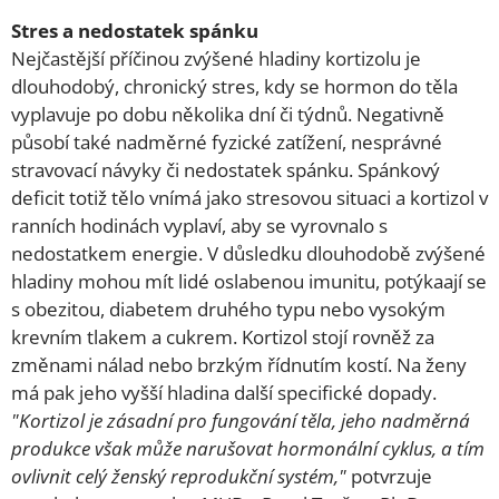
Stres a nedostatek spánku
Nejčastější příčinou zvýšené hladiny kortizolu je
dlouhodobý, chronický stres, kdy se hormon do těla
vyplavuje po dobu několika dní či týdnů. Negativně
působí také nadměrné fyzické zatížení, nesprávné
stravovací návyky či nedostatek spánku. Spánkový
deficit totiž tělo vnímá jako stresovou situaci a kortizol v
ranních hodinách vyplaví, aby se vyrovnalo s
nedostatkem energie. V důsledku dlouhodobě zvýšené
hladiny mohou mít lidé oslabenou imunitu, potýkaají se
s obezitou, diabetem druhého typu nebo vysokým
krevním tlakem a cukrem. Kortizol stojí rovněž za
změnami nálad nebo brzkým řídnutím kostí. Na ženy
má pak jeho vyšší hladina další specifické dopady.
"Kortizol je zásadní pro fungování těla, jeho nadměrná
produkce však může narušovat hormonální cyklus, a tím
ovlivnit celý ženský reprodukční systém,"
potvrzuje