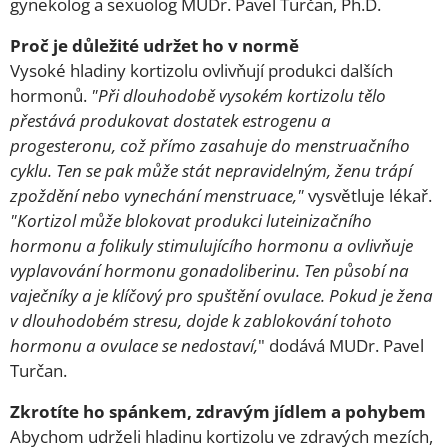
gynekolog a sexuolog MUDr. Pavel Turčan, Ph.D.
Proč je důležité udržet ho v normě
Vysoké hladiny kortizolu ovlivňují produkci dalších
hormonů.
"Při dlouhodobě vysokém kortizolu tělo
přestává produkovat dostatek estrogenu a
progesteronu, což přímo zasahuje do menstruačního
cyklu. Ten se pak může stát nepravidelným, ženu trápí
zpoždění nebo vynechání menstruace,"
vysvětluje lékař.
"Kortizol může blokovat produkci luteinizačního
hormonu a folikuly stimulujícího hormonu a ovlivňuje
vyplavování hormonu gonadoliberinu. Ten působí na
vaječníky a je klíčový pro spuštění ovulace. Pokud je žena
v dlouhodobém stresu, dojde k zablokování tohoto
hormonu a ovulace se nedostaví,
" dodává MUDr. Pavel
Turčan.
Zkrotíte ho spánkem, zdravým jídlem a pohybem
Abychom udrželi hladinu kortizolu ve zdravých mezích,