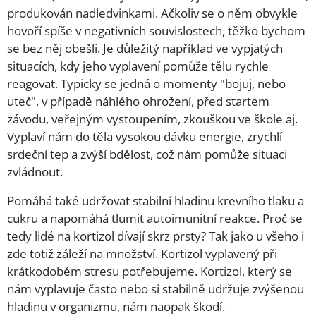
produkován nadledvinkami. Ačkoliv se o něm obvykle
hovoří spíše v negativních souvislostech, těžko bychom
se bez něj obešli. Je důležitý například ve vypjatých
situacích, kdy jeho vyplavení pomůže tělu rychle
reagovat. Typicky se jedná o momenty "bojuj, nebo
uteč", v případě náhlého ohrožení, před startem
závodu, veřejným vystoupením, zkouškou ve škole aj.
Vyplaví nám do těla vysokou dávku energie, zrychlí
srdeční tep a zvýší bdělost, což nám pomůže situaci
zvládnout.
Pomáhá také udržovat stabilní hladinu krevního tlaku a
cukru a napomáhá tlumit autoimunitní reakce. Proč se
tedy lidé na kortizol dívají skrz prsty? Tak jako u všeho i
zde totiž záleží na množství. Kortizol vyplavený při
krátkodobém stresu potřebujeme. Kortizol, který se
nám vyplavuje často nebo si stabilně udržuje zvýšenou
hladinu v organizmu, nám naopak škodí.