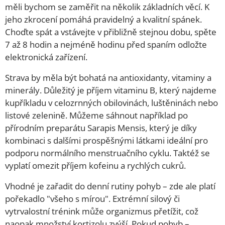
měli bychom se zaměřit na několik základních věcí. K
jeho zkrocení pomáhá pravidelný a kvalitní spánek.
Choďte spát a vstávejte v přibližně stejnou dobu, spěte
7 až 8 hodin a nejméně hodinu před spaním odložte
elektronická zařízení.
Strava by měla být bohatá na antioxidanty, vitaminy a
minerály. Důležitý je příjem vitaminu B, který najdeme
kupříkladu v celozrnných obilovinách, luštěninách nebo
listové zelenině. Můžeme sáhnout například po
přírodním preparátu Sarapis Mensis, který je díky
kombinaci s dalšími prospěšnými látkami ideální pro
podporu normálního menstruačního cyklu. Taktéž se
vyplatí omezit příjem kofeinu a rychlých cukrů.
Vhodné je zařadit do denní rutiny pohyb – zde ale platí
pořekadlo "všeho s mírou". Extrémní silový či
vytrvalostní trénink může organizmus přetížit, což
naopak množství kortizolu zvýší. Pokud pohyb –