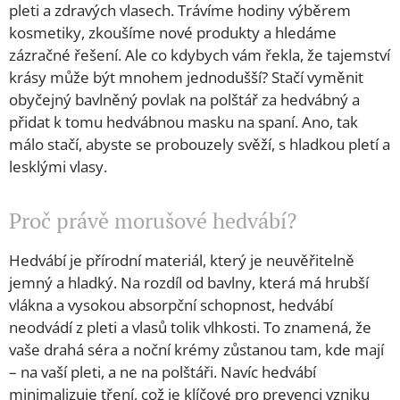
pleti a zdravých vlasech. Trávíme hodiny výběrem
kosmetiky, zkoušíme nové produkty a hledáme
zázračné řešení. Ale co kdybych vám řekla, že tajemství
krásy může být mnohem jednodušší? Stačí vyměnit
obyčejný bavlněný povlak na polštář za hedvábný a
přidat k tomu hedvábnou masku na spaní. Ano, tak
málo stačí, abyste se probouzely svěží, s hladkou pletí a
lesklými vlasy.
Proč právě morušové hedvábí?
Hedvábí je přírodní materiál, který je neuvěřitelně
jemný a hladký. Na rozdíl od bavlny, která má hrubší
vlákna a vysokou absorpční schopnost, hedvábí
neodvádí z pleti a vlasů tolik vlhkosti. To znamená, že
vaše drahá séra a noční krémy zůstanou tam, kde mají
– na vaší pleti, a ne na polštáři. Navíc hedvábí
minimalizuje tření, což je klíčové pro prevenci vzniku