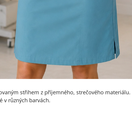
ovaným střihem z příjemného, strečového materiálu. 
é v různých barvách.