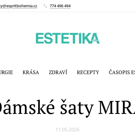
ky@espritbohemia.cz
774 496 494
URGIE
KRÁSA
ZDRAVÍ
RECEPTY
ČASOPIS E
ámské šaty MI
11.05.2026