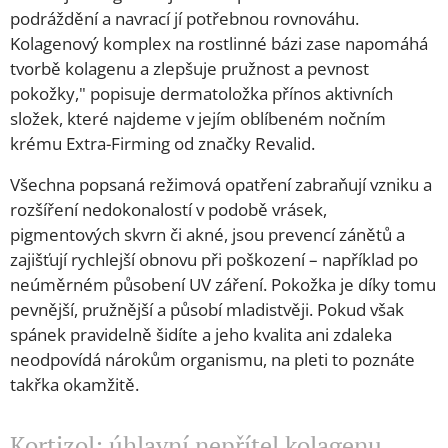
podráždění a navrací jí potřebnou rovnováhu.
Kolagenový komplex na rostlinné bázi zase napomáhá
tvorbě kolagenu a zlepšuje pružnost a pevnost
pokožky," popisuje dermatoložka přínos aktivních
složek, které najdeme v jejím oblíbeném nočním
krému Extra-Firming od značky Revalid.
Všechna popsaná režimová opatření zabraňují vzniku a
rozšíření nedokonalostí v podobě vrásek,
pigmentových skvrn či akné, jsou prevencí zánětů a
zajišťují rychlejší obnovu při poškození – například po
neúměrném působení UV záření. Pokožka je díky tomu
pevnější, pružnější a působí mladistvěji. Pokud však
spánek pravidelně šidíte a jeho kvalita ani zdaleka
neodpovídá nárokům organismu, na pleti to poznáte
takřka okamžitě.
Kortizol: úhlavní nepřítel kolagenu