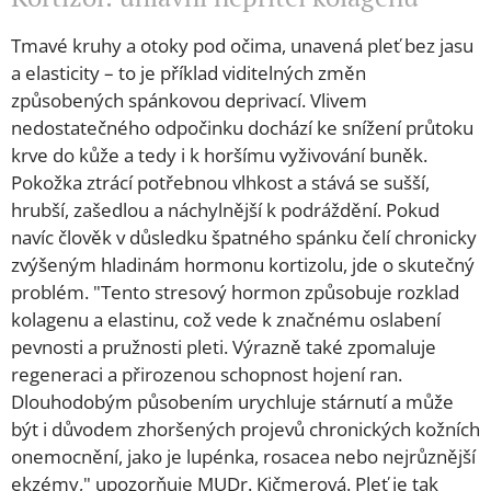
Tmavé kruhy a otoky pod očima, unavená pleť bez jasu
a elasticity – to je příklad viditelných změn
způsobených spánkovou deprivací. Vlivem
nedostatečného odpočinku dochází ke snížení průtoku
krve do kůže a tedy i k horšímu vyživování buněk.
Pokožka ztrácí potřebnou vlhkost a stává se sušší,
hrubší, zašedlou a náchylnější k podráždění. Pokud
navíc člověk v důsledku špatného spánku čelí chronicky
zvýšeným hladinám hormonu kortizolu, jde o skutečný
problém. "Tento stresový hormon způsobuje rozklad
kolagenu a elastinu, což vede k značnému oslabení
pevnosti a pružnosti pleti. Výrazně také zpomaluje
regeneraci a přirozenou schopnost hojení ran.
Dlouhodobým působením urychluje stárnutí a může
být i důvodem zhoršených projevů chronických kožních
onemocnění, jako je lupénka, rosacea nebo nejrůznější
ekzémy," upozorňuje MUDr. Kičmerová. Pleť je tak