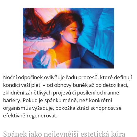
Noční odpočinek ovlivňuje řadu procesů, které definují
kondici vaší pleti – od obnovy buněk až po detoxikaci,
zklidnění zánětlivých projevů či posílení ochranné
bariéry. Pokud je spánku méně, než konkrétní
organismus vyžaduje, pokožka ztrácí schopnost se
efektivně regenerovat.
Spánek jako nejlevnější estetická kúra