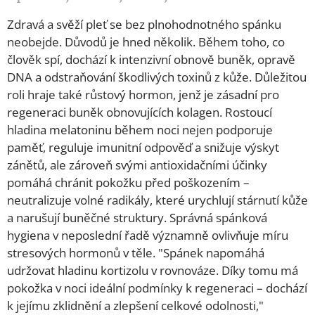
Zdravá a svěží pleť se bez plnohodnotného spánku
neobejde. Důvodů je hned několik. Během toho, co
člověk spí, dochází k intenzivní obnově buněk, opravě
DNA a odstraňování škodlivých toxinů z kůže. Důležitou
roli hraje také růstový hormon, jenž je zásadní pro
regeneraci buněk obnovujících kolagen. Rostoucí
hladina melatoninu během noci nejen podporuje
paměť, reguluje imunitní odpověď a snižuje výskyt
zánětů, ale zároveň svými antioxidačními účinky
pomáhá chránit pokožku před poškozením –
neutralizuje volné radikály, které urychlují stárnutí kůže
a narušují buněčné struktury. Správná spánková
hygiena v neposlední řadě významně ovlivňuje míru
stresových hormonů v těle. "Spánek napomáhá
udržovat hladinu kortizolu v rovnováze. Díky tomu má
pokožka v noci ideální podmínky k regeneraci – dochází
k jejímu zklidnění a zlepšení celkové odolnosti,"