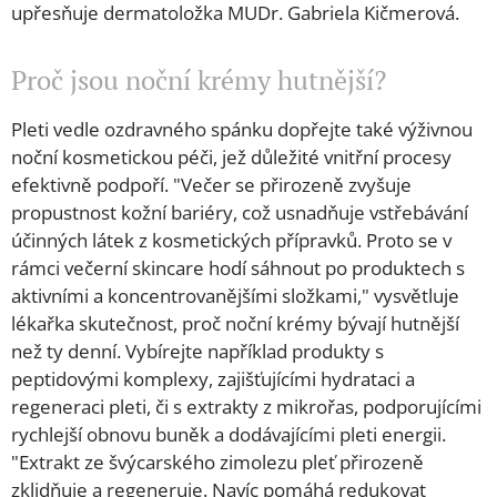
upřesňuje dermatoložka MUDr. Gabriela Kičmerová.
Proč jsou noční krémy hutnější?
Pleti vedle ozdravného spánku dopřejte také výživnou
noční kosmetickou péči, jež důležité vnitřní procesy
efektivně podpoří. "Večer se přirozeně zvyšuje
propustnost kožní bariéry, což usnadňuje vstřebávání
účinných látek z kosmetických přípravků. Proto se v
rámci večerní skincare hodí sáhnout po produktech s
aktivními a koncentrovanějšími složkami," vysvětluje
lékařka skutečnost, proč noční krémy bývají hutnější
než ty denní. Vybírejte například produkty s
peptidovými komplexy, zajišťujícími hydrataci a
regeneraci pleti, či s extrakty z mikrořas, podporujícími
rychlejší obnovu buněk a dodávajícími pleti energii.
"Extrakt ze švýcarského zimolezu pleť přirozeně
zklidňuje a regeneruje. Navíc pomáhá redukovat