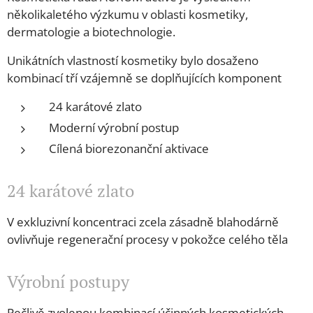
několikaletého výzkumu v oblasti kosmetiky,
dermatologie a biotechnologie.
Unikátních vlastností kosmetiky bylo dosaženo
kombinací tří vzájemně se doplňujících komponent
24 karátové zlato
Moderní výrobní postup
Cílená biorezonanční aktivace
24 karátové zlato
V exkluzivní koncentraci zcela zásadně blahodárně
ovlivňuje regenerační procesy v pokožce celého těla
Výrobní postupy
Pečlivě zvolenou kombinací účinných kosmetických