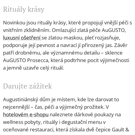
Rituály krásy
Novinkou jsou rituály krásy, které propojují vnější péči s
vnitřním zklidněním. Omlazující zlatá péče AuGUSTO,
luxusní ošetření
se zlatou maskou, pleť rozjasňuje,
podporuje její pevnost a navrací jí přirozený jas. Závěr
patří drobnému, ale významnému detailu – sklence
AuGUSTO Prosecca, která podtrhne pocit výjimečnosti
a jemně uzavře celý rituál.
Darujte zážitek
Augustiniánský dům je místem, kde lze darovat to
nejcennější – čas, péči a výjimečný prožitek. V
hotelovém e-shopu
naleznete dárkové poukazy na
wellness pobyty, rituály i degustační menu v
oceňované restauraci, která získala dvě čepice Gault &