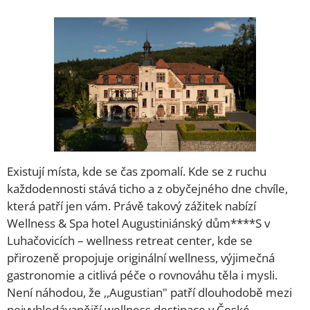
Existují místa, kde se čas zpomalí. Kde se z ruchu
každodennosti stává ticho a z obyčejného dne chvíle,
která patří jen vám. Právě takový zážitek nabízí
Wellness & Spa hotel Augustiniánský dům****S v
Luhačovicích – wellness retreat center, kde se
přirozeně propojuje originální wellness, výjimečná
gastronomie a citlivá péče o rovnováhu těla i mysli.
Není náhodou, že ,,Augustian" patří dlouhodobě mezi
nejvyhledávanější wellness destinace v České