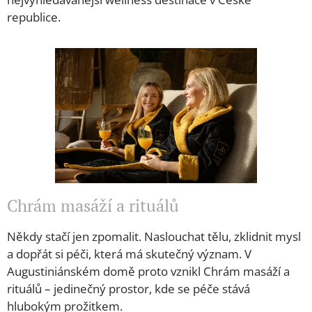
republice.
Chrám masáží a rituálů
Někdy stačí jen zpomalit. Naslouchat tělu, zklidnit mysl
a dopřát si péči, která má skutečný význam. V
Augustiniánském domě proto vznikl Chrám masáží a
rituálů – jedinečný prostor, kde se péče stává
hlubokým prožitkem.