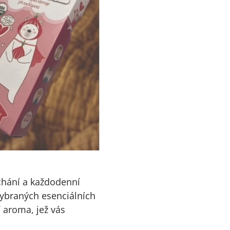
chání a každodenní
vybraných esenciálních
í aroma, jež vás