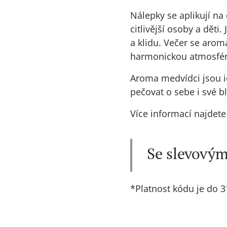
Nálepky se aplikují na
citlivější osoby a dět
a klidu. Večer se arom
harmonickou atmosféru
Aroma medvídci jsou id
pečovat o sebe i své bl
Více informací najdet
Se slevovým
*Platnost kódu je do 3