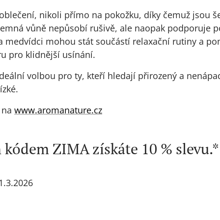
 oblečení, nikoli přímo na pokožku, díky čemuž jsou š
i. Jemná vůně nepůsobí rušivě, ale naopak podporuje po
a medvídci mohou stát součástí relaxační rutiny a p
 pro klidnější usínání.
eální volbou pro ty, kteří hledají přirozený a nenápa
ízké.
e na
www.aromanature.cz
 kódem ZIMA získáte 10 % slevu.*
1.3.2026