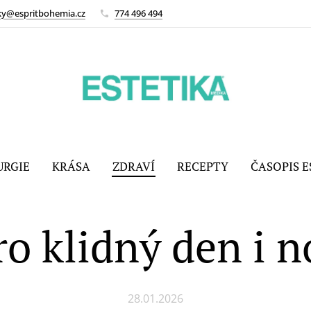
ky@espritbohemia.cz
774 496 494
URGIE
KRÁSA
ZDRAVÍ
RECEPTY
ČASOPIS E
ro klidný den i n
28.01.2026