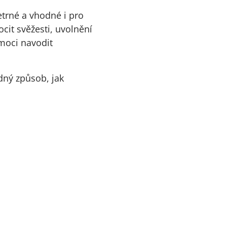
etrné a vhodné i pro
cit svěžesti, uvolnění
omoci navodit
dný způsob, jak