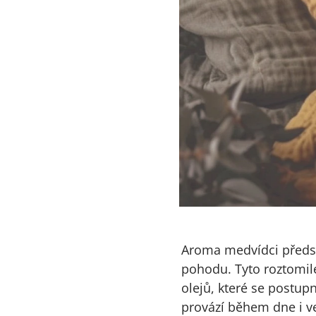
Aroma medvídci předst
pohodu. Tyto roztomil
olejů, které se postup
provází během dne i ve