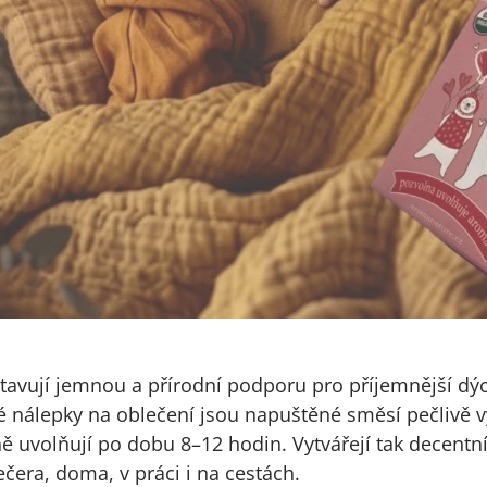
avují jemnou a přírodní podporu pro příjemnější dý
é nálepky na oblečení jsou napuštěné směsí pečlivě 
ně uvolňují po dobu 8–12 hodin. Vytvářejí tak decentn
čera, doma, v práci i na cestách.