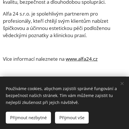
kvalitu, bezpečnost a dlouhodobou spolupráci.
Alfa 24 s.r.o. je spolehlivým partnerem pro
profesionály, kteří chtějí svým klientům nabízet
špičkovou a účinnou estetickou péči podloženou
vědeckými poznatky a klinickou praxí.
Více informací naleznete na
www.alfa24.cz
Používáme cookies, abychom zajistili správné fungování a
Share
bezpečnost našich stránek. Tím vám můžeme zajistit tu
nejlepší zkušenost při jejich návštěvě.
Přijmout nezbytné
Přijmout vše
© 2006 - 2025 ESPRIT BOHEMIA s.r.o. | všechna práva
vyhrazena