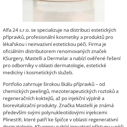
Alfa 24 s.r.o. se specializuje na distribuci estetických
přípravků, profesionální kosmetiky a produktů pro
lékařskou i neinvazivní estetickou péči. Firma je
oficiálním distributorem renomovaných značek
KSurgery, Mastelli a Dermelar a nabízí ověřené řešení
pro odborníky v oblasti dermatologie, estetické
medicíny i kosmetických služeb.
Portfolio zahrnuje širokou škálu přípravků – od
chemických peelingů, mezoterapeutických roztoků a
regeneračních koktejlů, až po injekční výplně a
biorevitalizační produkty. Značka Mastelli je známá
především svými polynukleotidovými injekcemi
Plinest®, které patří ke špičce v oblasti regenerativní
dermatologie. KSurgery nabízí inovativní přístupy v péči