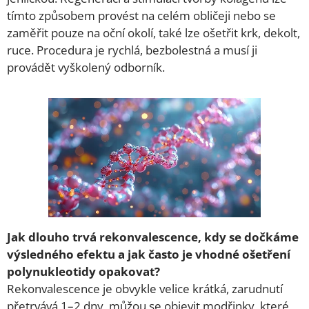
tímto způsobem provést na celém obličeji nebo se
zaměřit pouze na oční okolí, také lze ošetřit krk, dekolt,
ruce. Procedura je rychlá, bezbolestná a musí ji
provádět vyškolený odborník.
Jak dlouho trvá rekonvalescence, kdy se dočkáme
výsledného efektu a jak často je vhodné ošetření
polynukleotidy opakovat?
Rekonvalescence je obvykle velice krátká, zarudnutí
přetrvává 1–2 dny, můžou se objevit modřinky, které