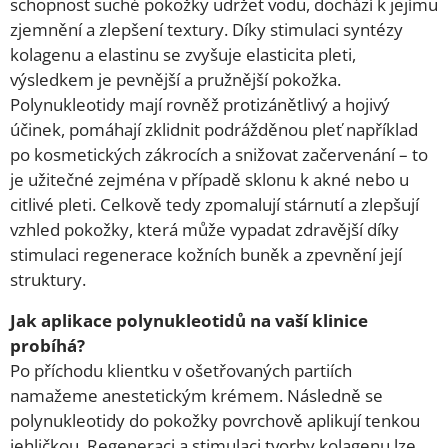
schopnost suché pokožky udržet vodu, dochází k jejímu
zjemnění a zlepšení textury. Díky stimulaci syntézy
kolagenu a elastinu se zvyšuje elasticita pleti,
výsledkem je pevnější a pružnější pokožka.
Polynukleotidy mají rovněž protizánětlivý a hojivý
účinek, pomáhají zklidnit podrážděnou pleť například
po kosmetických zákrocích a snižovat začervenání – to
je užitečné zejména v případě sklonu k akné nebo u
citlivé pleti. Celkově tedy zpomalují stárnutí a zlepšují
vzhled pokožky, která může vypadat zdravější díky
stimulaci regenerace kožních buněk a zpevnění její
struktury.
Jak aplikace polynukleotidů na vaší klinice
probíhá?
Po příchodu klientku v ošetřovaných partiích
namažeme anestetickým krémem. Následně se
polynukleotidy do pokožky povrchově aplikují tenkou
jehličkou. Regeneraci a stimulaci tvorby kolagenu lze