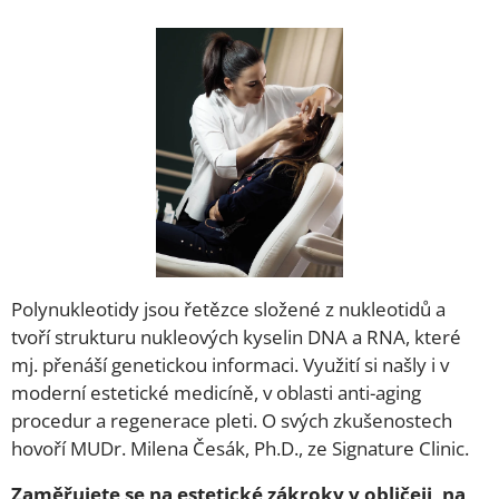
Polynukleotidy jsou řetězce složené z nukleotidů a
tvoří strukturu nukleových kyselin DNA a RNA, které
mj. přenáší genetickou informaci. Využití si našly i v
moderní estetické medicíně, v oblasti anti-aging
procedur a regenerace pleti. O svých zkušenostech
hovoří MUDr. Milena Česák, Ph.D., ze Signature Clinic.
Zaměřujete se na estetické zákroky v obličeji, na