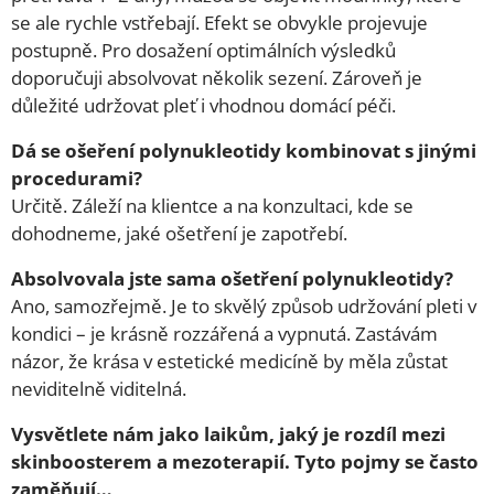
se ale rychle vstřebají. Efekt se obvykle projevuje
postupně. Pro dosažení optimálních výsledků
doporučuji absolvovat několik sezení. Zároveň je
důležité udržovat pleť i vhodnou domácí péči.
Dá se ošeření polynukleotidy kombinovat s jinými
procedurami?
Určitě. Záleží na klientce a na konzultaci, kde se
dohodneme, jaké ošetření je zapotřebí.
Absolvovala jste sama ošetření polynukleotidy?
Ano, samozřejmě. Je to skvělý způsob udržování pleti v
kondici – je krásně rozzářená a vypnutá. Zastávám
názor, že krása v estetické medicíně by měla zůstat
neviditelně viditelná.
Vysvětlete nám jako laikům, jaký je rozdíl mezi
skinboosterem a mezoterapií. Tyto pojmy se často
zaměňují…