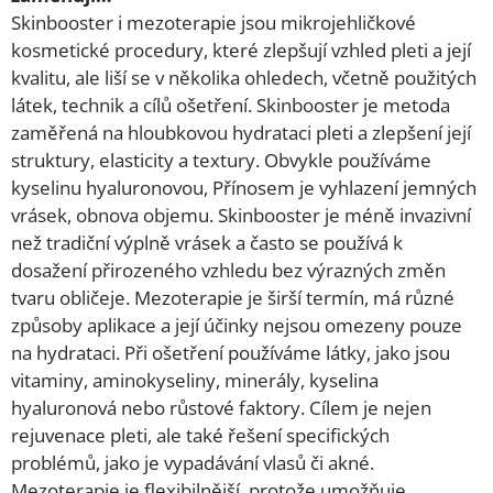
Skinbooster i mezoterapie jsou mikrojehličkové
kosmetické procedury, které zlepšují vzhled pleti a její
kvalitu, ale liší se v několika ohledech, včetně použitých
látek, technik a cílů ošetření. Skinbooster je metoda
zaměřená na hloubkovou hydrataci pleti a zlepšení její
struktury, elasticity a textury. Obvykle používáme
kyselinu hyaluronovou, Přínosem je vyhlazení jemných
vrásek, obnova objemu. Skinbooster je méně invazivní
než tradiční výplně vrásek a často se používá k
dosažení přirozeného vzhledu bez výrazných změn
tvaru obličeje. Mezoterapie je širší termín, má různé
způsoby aplikace a její účinky nejsou omezeny pouze
na hydrataci. Při ošetření používáme látky, jako jsou
vitaminy, aminokyseliny, minerály, kyselina
hyaluronová nebo růstové faktory. Cílem je nejen
rejuvenace pleti, ale také řešení specifických
problémů, jako je vypadávání vlasů či akné.
Mezoterapie je flexibilnější, protože umožňuje